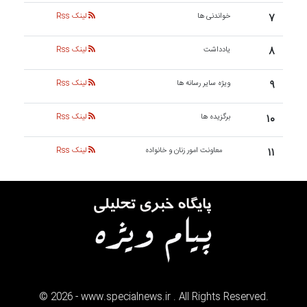
۷
خواندنی ها
لینک Rss
۸
یادداشت
لینک Rss
۹
ویژه سایر رسانه ها
لینک Rss
۱۰
برگزیده ها
لینک Rss
۱۱
معاونت امور زنان و خانواده
لینک Rss
©
2026
- www.specialnews.ir . All Rights Reserved.