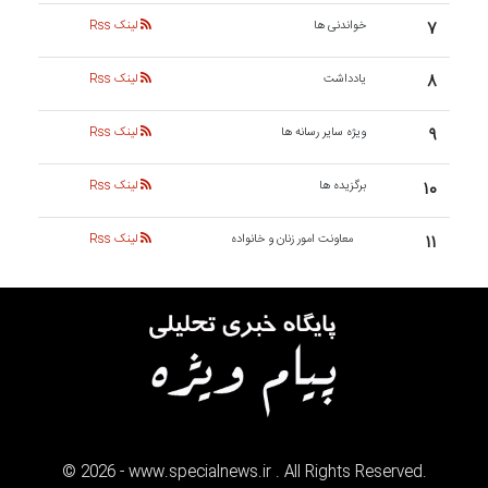
۷
خواندنی ها
لینک Rss
۸
یادداشت
لینک Rss
۹
ویژه سایر رسانه ها
لینک Rss
۱۰
برگزیده ها
لینک Rss
۱۱
معاونت امور زنان و خانواده
لینک Rss
©
2026
- www.specialnews.ir . All Rights Reserved.