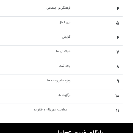
۴
فرهنگی و اجتماعی
۵
بین الملل
۶
گزارش
۷
خواندنی ها
۸
یادداشت
۹
ویژه سایر رسانه ها
۱۰
برگزیده ها
۱۱
معاونت امور زنان و خانواده