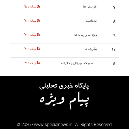
۷
خواندنی ها
لینک Rss
۸
یادداشت
لینک Rss
۹
ویژه سایر رسانه ها
لینک Rss
۱۰
برگزیده ها
لینک Rss
۱۱
معاونت امور زنان و خانواده
لینک Rss
©
2026
- www.specialnews.ir . All Rights Reserved.