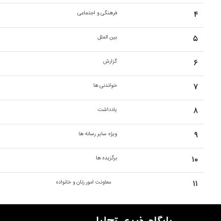
۴
فرهنگی و اجتماعی
۵
بین الملل
۶
گزارش
۷
خواندنی ها
۸
یادداشت
۹
ویژه سایر رسانه ها
۱۰
برگزیده ها
۱۱
معاونت امور زنان و خانواده