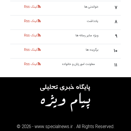
۷
خواندنی ها
لینک Rss
۸
یادداشت
لینک Rss
۹
ویژه سایر رسانه ها
لینک Rss
۱۰
برگزیده ها
لینک Rss
۱۱
معاونت امور زنان و خانواده
لینک Rss
©
2026
- www.specialnews.ir . All Rights Reserved.