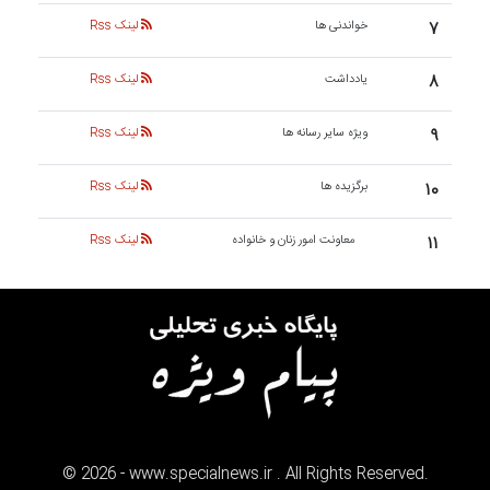
۷
خواندنی ها
لینک Rss
۸
یادداشت
لینک Rss
۹
ویژه سایر رسانه ها
لینک Rss
۱۰
برگزیده ها
لینک Rss
۱۱
معاونت امور زنان و خانواده
لینک Rss
©
2026
- www.specialnews.ir . All Rights Reserved.