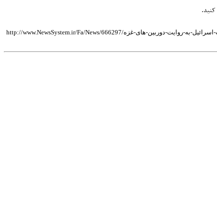
 کنید.
http://www.NewsSystem.ir/Fa/جنایات-اسرائیل-به-روایت-دوربین-های-غزه