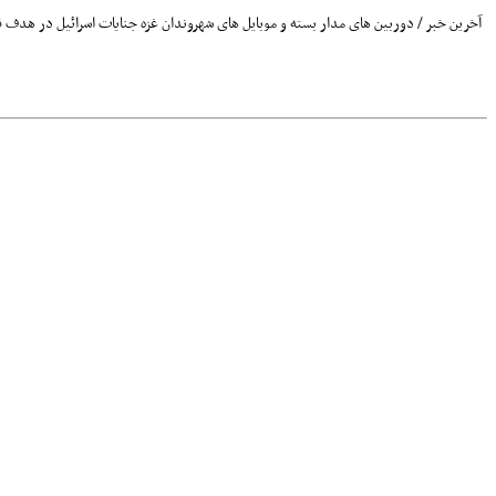
آخرین خبر / دوربین های مدار بسته و موبایل های شهروندان غزه جنایات اسرائیل در هدف قرا