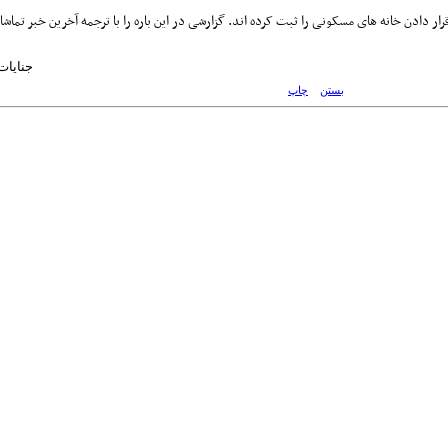
ر دادن خانه های مسکونی را ثبت کرده اند. گزارشی در این باره را با ترجمه آخرین خبر تماشا
/News/666297
بستن
چاپ