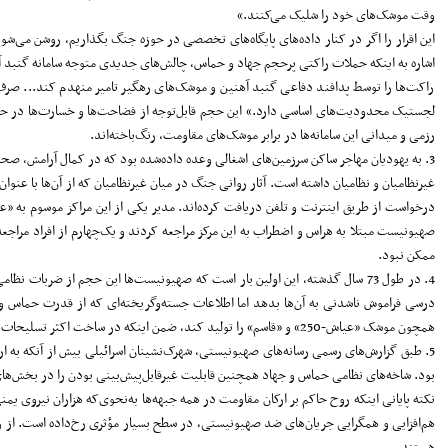
وقت موشک‌های خود را شلیک می‌کنند.»
این اقرار را اگر در کنار داده‌های پایگاه‌های تخصصی در حوزه جنگ بگذاریم، روشن می‌شود 
اشاره به اینکه حملات راکتی پرحجم جهاد و حماس، چالش‌های جدیدی متوجه سامانه گنبد آهن
راکت‌ها را توسط پدافند دفاعی گنبد آهنین و موشک‌های رهگیر تامیر منهدم کند... صرف‌ن
لجستیک محدودیت‌های اساسی دارد.» این حجم قابل‌توجه از فضاحت‌ها و خسارت‌ها در حالی 
رزمی و میدانی این سامانه‌ها در برابر موشک‌های مقاومت، رنگ‌باخته‌اند.
3. به یهودیان مهاجر ساکن سرزمین‌های اشغالی وعده داده‌شده بود که در کمال آرامش، 
درخواست از طریق اینترنت و تلفن دریافت کرده‌اند. مدیر یکی از این مراکز موسوم به «عر
صهیونیست مبتلا به هراس و اضطراب به این مرکز مراجعه کردند و یک‌چهارم از افراد مراجعه
ممکن نبود.
4. در طول 73 سال گذشته، این اولین بار است که صهیونیست‌ها این حجم از ضربا
همچون موشک «عیاش-250» و «قاسم» را تولید کند، ضمن اینکه در ساخت اکثر تسلیحات سبک و متوسط نیز به خودکفایی چشمگیری دست‌یافته است.
5. طبق گزارش‌های رسمی رسانه‌های صهیونیستی، شهرک‌نشینان اسرائیلی بیش از آنکه به ارا
بود. شاخه‌های نظامی حماس و جهاد همچنین قابلیت غیرقابل‌پیش‌بینی بودن را در بخش‌های
نکته پایانی اینکه روح حاکم بر ارکان مقاومت در همه جبهه‌ها به‌نحوی‌که هزاران نیروی یمن
هستند.