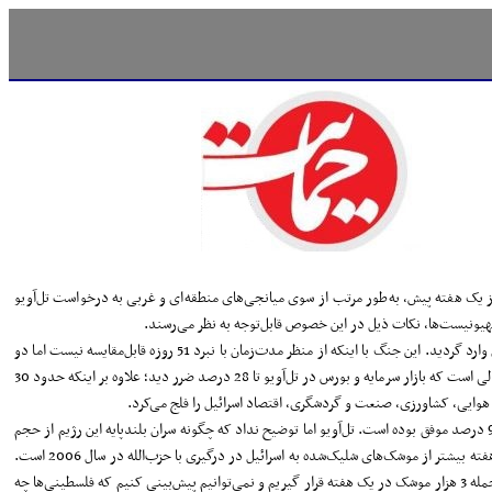
 از یک هفته پیش، به‌طور مرتب از سوی میانجی‌های منطقه‌ای و غربی به درخواست تل‌آویو
 صهیونیست‌ها، نکات ذیل در این خصوص قابل‌توجه به نظر می‌رسند.
1. رژیم صهیونیستی در جریان این حمله، متحمل خسارات سنگینی شد، به‌نحوی‌که طبق گزارش روزنامه «یدیعوت آحارونوت»، حدود 2.12 میلیارد دلار ضرر طی این مدت به اشغالگران وارد گردید. این جنگ با اینکه از منظر مدت‌زمان با نبرد 51 روزه قابل‌مقایسه نیست اما دو
درصد بیشتر به اقتصاد اسرائیل لطمه وارد کرد و کاهش تولید در کارخانه‌ها، توقف نقل‌وانتقال‌ها در برخی بنادر و کاهش چشمگیر فعالیت شرکت‌های خارجی را به دنبال داشت. این در حالی است که بازار سرمایه و بورس در تل‌آویو تا 28 درصد ضرر دید؛ علاوه بر اینکه حدود 30
هوایی، کشاورزی، صنعت و گردشگری، اقتصاد اسرائیل را فلج می‌کرد.
2. در روزهای آغاز جنگ، صهیونیست‌ها با افتخار، تصاویر رهگیری موشک‌ها و راکت‌های مقاومت توسط سامانه‌های پدافندی را منتشر کرده و ادعا می‌کردند «گنبد آهنین»، تا 85 الی 90 درصد موفق بوده است. تل‌آویو اما توضیح نداد که چگونه سران بلندپایه این رژیم از حجم
بالای آتش مقاومت اظهار تعجب کرده بودند. «اوری گوردین»، فرمانده برجسته ارتش رژیم صهیونیستی در این خصوص اذعان کرد: «شلیک حدود 3 هزار موشک از غزه طی کمتر از یک هفته بیشتر از موشک‌های شلیک‌شده به اسرائیل در درگیری با حزب‌الله در سال 2006 است.
در آن زمان طی 19 روز 4 هزار و 500 موشک به اسرائیل شلیک شد. حجم حملات موشکی از غزه نسبت به‌تمامی جنگ‌های قبلی بیشتر است ... هرگز جنگی را ندیده‌ایم که در آن هدف حمله 3 هزار موشک در یک هفته قرار گیریم و نمی‌توانیم پیش‌بینی کنیم که فلسطینی‌ها چه