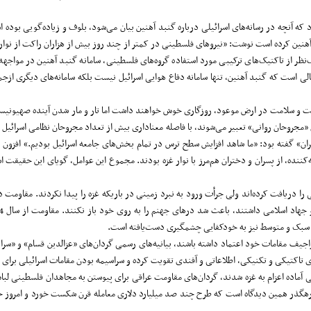
که آنچه در رسانه‌های اسرائیلی درباره گنبد آهنین بیان می‌شود، بلوف و زیاده‌گویی بوده اس
ین کرده است نوشت: «نیروهای فلسطینی در کمتر از چند روز بیش از هزاران راکت از نوار غز
ظر از تاکتیک‌های ترکیبی مورد استفاده گروه‌های فلسطینی، سامانه گنبد آهنین در مواجهه ب
است که گنبد آهنین، تنها سامانه دفاع هوایی اسرائیل نیست بلکه سامانه‌های دیگری ازجمله
صحت و سلامت در ارض موعود، روزگاری خوش خواهند داشت اما تار و مار شدن آینده صهیونیست
ان» گفته بود: «ما شاهد افزایش سطح ترس در تمام بخش‌های جامعه اسرائیل بودیم.» افزون بر 
‌کننده، از پسران و دختران هم‌مرز با نوار غزه بودند. مجموع این عوامل، گویای این حقیقت 
ت نظامی را دریافت کرده‌اند ولی جرأت ورود به نبرد زمینی در باریکه غزه را پیدا نکردند. مقا
جیف مقامات خود اعتماد داشته باشند، بیانیه‌های رسمی گردان‌های «عزالدین قسام» و «سرایا
 تاکتیکی و تکنیکی، اطلاعاتی و آفندی تقویت کرده و سراسیمه بودن مقامات اسرائیلی برای ب
ی آماده اعزام به غزه شدند، گردان‌های مقاومت عراقی برای پیوستن به مجاهدان فلسطینی لباس ر