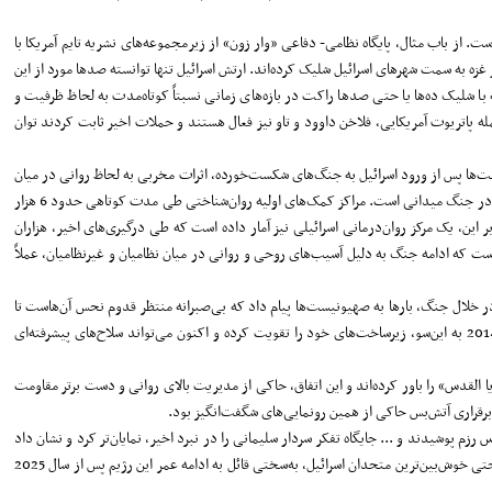
ت. از باب مثال، پایگاه نظامی- دفاعی «وار زون» از زیرمجموعه‌های نشریه تایم آمریکا با
ه به سمت شهرهای اسرائیل شلیک کرده‌اند. ارتش اسرائیل تنها توانسته صدها مورد از این
ا شلیک ده‌ها یا حتی صدها راکت در بازه‌های زمانی نسبتاً کوتاه‌مدت به لحاظ ظرفیت و
 پاتریوت آمریکایی، فلاخن داوود و تاو نیز فعال هستند و حملات اخیر ثابت کردند توان
‌ها پس از ورود اسرائیل به جنگ‌های شکست‌خورده، اثرات مخربی به لحاظ روانی در میان
غیرنظامیان و نظامیان داشته است. آثار روانی جنگ در میان غیرنظامیان که از آن‌ها با عنوان «مجروحان روانی» تعبیر می‌شوند، با فاصله معناداری بیش از تعداد مجروحان نظامی اسرائیل در جنگ میدانی است. مراکز کمک‌های اولیه روان‌شناختی طی مدت کوتاهی حدود 6 هزار
این، یک مرکز روان‌درمانی اسرائیلی نیز آمار داده است که طی درگیری‌های اخیر، هزاران
است که ادامه جنگ به دلیل آسیب‌های روحی و روانی در میان نظامیان و غیرنظامیان، عملاً
ومت در خلال جنگ، بارها به صهیونیست‌ها پیام داد که بی‌صبرانه منتظر قدوم نحس آن‌هاست تا
درسی فراموش ناشدنی به آن‌ها بدهد اما اطلاعات جسته‌وگریخته‌ای که از قدرت حماس و جهاد اسلامی داشتند، باعث شد درهای جهنم را به روی خود باز نکنند. مقاومت از سال 2014 به این‌سو، زیرساخت‌های خود را تقویت کرده و اکنون می‌تواند سلاح‌های پیشرفته‌ای
 القدس» را باور کرده‌اند و این اتفاق، حاکی از مدیریت بالای روانی و دست برتر مقاومت
رقراری آتش‌بس حاکی از همین رونمایی‌های شگفت‌انگیز بود.
زم پوشیدند و ... جایگاه تفکر سردار سلیمانی را در نبرد اخیر، نمایان‌تر کرد و نشان داد
هم‌افزایی و همگرایی جریان‌های ضد صهیونیستی، در سطح بسیار مؤثری رخ‌داده است. از رهگذر همین دیدگاه است که طرح چند صد میلیارد دلاری معامله قرن شکست خورد و امروز حتی خوش‌بین‌ترین متحدان اسرائیل، به‌سختی قائل به ادامه عمر این رژیم پس از سال 2025