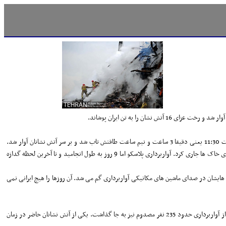
 را به تن ایران پوشاند.
به گزارش شهر، ساعت 7:59 صبح روز 30 دیماه 95 آتش دامان طبقات هشتم و نهم ساختمان پلاسکو اولین ساختمان مدرن خاورمیانه و آسمانخراش خاورمیانه را گرفت. پلاسکو تا ساعت 11:30 یعنی دقیقا 3 ساعت و نیم ساعت طاقتش تاب شد و بر سر آتش نشانان آوار شد.
ریخت... ساختمان پلاسکو در مقابل چشمان شهروندان تهرانی که موبایل به دست از آتش سوزی فیلم می گرفتند از پا درآمد و خاک غم به صورت آتش نشانانی پاشید و جوی اشک را روی خاک ها جاری کرد. آواربرداری پلاسکو اما 9 روز به طول انجامید و تا آخرین لحظه گدازه
س هایشان در صدای ماشین های مکانیکی آواربرداری گم می شد. آن روزها را هیچ ایرانی نمی
شهادت 16 آتش نشان، کشته شدن پنج شهروند عادی، 235 مصدوم و سوختن صدها تن لباس و پوشاک به ارزش 150 میلیارد تومان خط پایانی بود بر فاجعه پلاسکو. حادثه پلاسکو تا پس از آواربرداری حدود 235 نفر مصدوم نیز به جا گذاشت. یکی از آتش نشانان حاضر در زمان