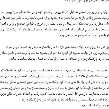
رئیس جمهور نیز دستور تشکیل کمیته بررسی را صادر کرد و این حادثه تلخ مورد بررسی چند
وجود مقادیر زیادی پارچه در ساختمان بود. علاوه بر آن عللی مانند ارتباط کامل بین فضاه
ان اضطراری و وجود اشکال در پلکان و نبود انطباق راه خروج با طراحی صحیح و برابر با اصول
اری، نبودن یک سیستم گرمایشی استاندارد و وجود تعداد زیادی کپسول‌های گاز پیک‌نیکی و نی
ار یا وجود مواد منفجره در هر سطحی رد شد.
 شهرسازی، در نهایت مصوبه ای ابلاغ شد؛ در این مصوبه سه بندی بر ساخت و تامین معاد
 سازی پارکینگ پروانه و استفاده به عنوان پارکینگ ساختمان پلاسکو موافقت نماید.
29 دیماه سال گذشته محمد سالاری، رئیس کمیسیون شهرسازی و معماری شورای شهر تهران
 شهر گفت: بیش از 300 واحد کسب و پیشه هستند پس از حادثه پلاسکو بلاتکلیف هستند. این کسبه در این فضای سخت 
ای حریق، فضاهای امن، راه پله های استاندارد و آسانسورها همچنین تأمین فضاهای مشائی و ا
ین ساختمان پارکینگ اکبر متعلق به بنیاد جانبازان و مستضعفان بود و در فضای زیر سطحی 
ین نشد. باید سازمان بازرسی کل کشور به نحوه تصمیم گیری رئیس و اعضای شورای عالی شهرساز
اری دارد که نیاز به پارکینگ دارند.