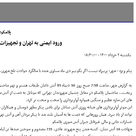
پلاسکو؛
ورود ایمنی به تهران و تجهیزات
يکشنبه ۲ خرداد ۱۴۰۰ - ۰۸:۴۰:۰۰
پیام ویژه - شهر: پربیراه نیست اگر بگوییم دی ماه مساوی شده با سالگرد حوادث تلخ شهری. حوادثی همچون
های این سازه عظیم و سنگین همواره آواربرداری را سخت و سخت تر کرد.
این سوتر آواربرداری های شبانه روزی آتش نشانان برای یافتن پیکر مطهر دوستان و همکاران
تواند از یاد ببرد. همان روزهایی که دست ها به آسمان بلند شد تا پیکر مردان آهن و آتش تهر
خسارات جانی و مالی غیرقابل جبران آتش سوزی پلاسکو