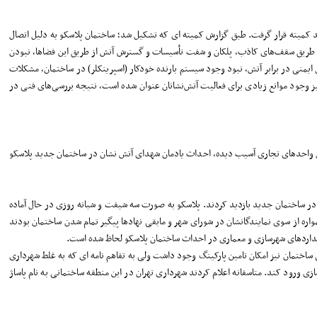
 کمیته قرار گرفت. طبق گزارش کمیته ای که تشکیل شد؛ ساختمان پلاسکو به دلیل اتصال
ا از طریق سقف‌های کاذب، پلکان و شفت تأسیسات و گسترش آتش از طریق این فضاها، نبودن
 ایمنی در برابر آتش، نبود وجود سیستم بارنده خودکار (اسپرینکلر) در ساختمان، مشکلات
ز وجود موانع زیادی برای فعالیت آتش‌نشانان عنوان‌ شده است، نتیجه بررسی‌های فنی در
ل واحدهای تجاری آسیب دیده، احداث یادمان شهدای آتش نشان در ساختمان جدید پلاسکو
 به همراه علی محمد سعادتی، شهردار منطقه 12 به مناسبت چهارمین سالگرد حادثه پلاسکو در ساختمان جدید بازدید کردند. پلاسکو به صورت سه شیفت و شبانه روزی در حال آماده
اقتصادی و معیشتی همواره از سوی نمایندگانشان در شورای شهر و مابقی نهادها پیگیر تمام شدن ساختمان بودند
ستانداردهای شهرسازی و معماری در احداث ساختمان پلاسکو لحاظ شده است.
ساختمان نیز امکان تامین پارکینگ وجود داشت ولی به تفاهم نامه ای که به غلط شهرداری
ی ورود کند. متاسفانه اعلام کردند شهرداری تهران در این منطقه ساختمانی به نام پاساژ