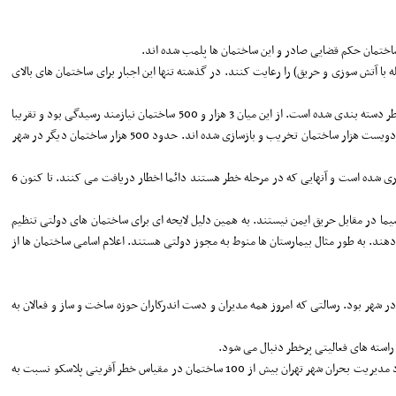
آمد و باعث برنامه ریزی دقیقی شد و همه ساختمان هایی که پروانه می گیرند ملزم باشند مبحث 3 قانون ملی مقررات (مقابله با آتش سوزی و حریق) را رعایت کنند. در گذشته تنها این اجبار برای ساختمان های بالای
معاون شهردار تهران اعلام کرد: سازمان آتش نشانی ساختمان های موجود را پایش کردند و 33هزار ساختمان بررسی شده است. ساختمان های موجود به سه گروه کم خطر، میان خطر و پر خطر دسته بندی شده است. از این میان 3 هزار و 500 ساختمان نیازمند رسیدگی بود و تقریبا
هزار ساختمان پرخطر در شهر تهران وجود دارد و 100 ساختمان بلندپایه مشابه پلاسکو است. در شهر تهران نزدیک به یک میلیون پلاک ثبتی داریم. از سال 85 بسیاری از مقررات الزامی و دویست هزار ساختمان تخریب و بازسازی شده اند. حدود 500 هزار ساختمان دیگر در شهر
او افزود: با مصوبه شورای اسلامی شهر تهران سامانه ای به نام سامانه پایش ایمنی ساختمان ها ایجاد شد که به صورت دوره ای کل اطلاعات مرتبط با ایمنی ساختمان در این سامانه بارگذاری شده است و آنهایی که در مرحله خطر هستند دائما اخطار دریافت می کنند. تا کنون 6
یما در مقابل حریق ایمن نیستند. به همین دلیل لایحه ای برای ساختمان های دولتی تنظیم
ند. به طور مثال بیمارستان ها منوط به مجوز دولتی هستند. اعلام اسامی ساختمان ها از
شهری به مساله ایمنی در شهر بود. رسالتی که امروز همه مدیران و دست اندرکاران حوزه ساخت و ساز و فعالان به
بخشی از ساختمان ها بعد از اخطارهایی که از شهرداری منطقه 12 و آتش نشانی به آنها داده شده اقدام به ایمن سازی کردند. در همان سال 95 با تکیه بر دانش سازمان آتش نشانی و ستاد مدیریت بحران شهر تهران بیش از 100 ساختمان در مقیاس خطر آفرینی پلاسکو نسبت به