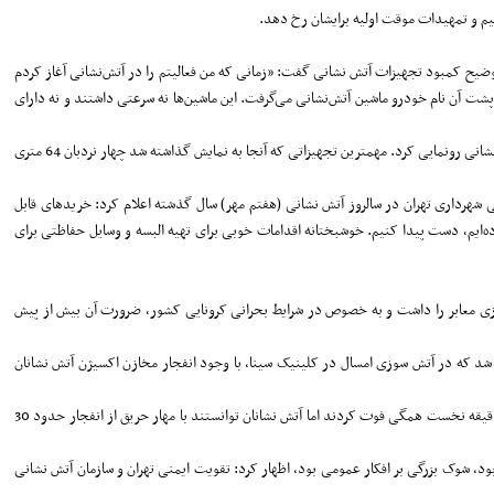
وضیح کمبود تجهیزات آتش نشانی گفت: «زمانی که من فعالیتم را در آتش‌نشانی آغاز کردم
ر پشت آن نام خودرو ماشین آتش‌نشانی می‌گرفت. این ماشین‌ها نه سرعتی داشتند و نه دارای
پس از انتخاب اعضای شورای شهر پنجم نوسازی تجهیزات سازمان آتش نشانی به اولویت تبدیل شد و در نتیجه هفتم مهر 1397 شهردار وقت (محمدعلی افشانی) از تجهیزات جدید آتش نشانی رونمایی کرد. مهمترین تجهیزاتی که آنجا به نمایش گذاشته شد چهار نردبان 64 متری
 شهرداری تهران در سالروز آتش نشانی (هفتم مهر) سال گذشته اعلام کرد: خریدهای قابل
رده‌ایم، دست پیدا کنیم. خوشبختانه اقدامات خوبی برای تهیه البسه و وسایل حفاظتی برای
ی سازی معابر را داشت و به خصوص در شرایط بحرانی کرونایی کشور، ضرورت آن بیش از پیش
شد که در آتش سوزی امسال در کلینیک سینا، با وجود انفجار مخازن اکسیژن آتش نشانان
محسن هاشمی، رییس شورای شهر پنجم در این باره می گوید: در حادثه کلینیک سینا مهر به دلیل تغییر کاربری و بسته شدن خروجی‌های طبقه بالای کلینیک، قربانیان در کمتر از 20 دقیقه نخست همگی فوت کردند اما آتش نشانان توانستند با مهار حریق از انفجار حدود 30
لاسکو در دی‌ماه سال 1395 که در نتیجه کم توجهی به دو مقوله پیشگیری و اطفا بود، شوک بزرگی بر افکار عمومی بود، اظهار کرد: تقویت ایمنی تهران و سازمان آتش نشانی