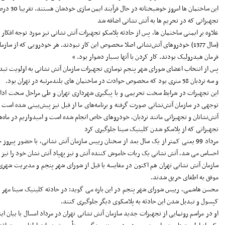
این ساختمان ها امروز خوشبختانه در حال فرآیند ایمن سازی خودشان هستند. تقریبا 30 درصد ساختمان ها کار ایمن سازی انجام داده اند و سعی کردیم مخاطرات مابقی را به حداقل برسانیم و تمهیدات موقت اولیه برایشان رخ دهد.
تجهیزاتی که در تحریم ها به آتش نشانی اضافه شد
علاوه بر ایمنی ساختمان ها، پس از حادثه پلاسکو تجهیزات آتش نشانی نیز مورد توجه افک
(سال 1377) خودروهای آتش‌نشانی اصلا مخصوص این کار نبودند. هر خودرویی که از 
فرمان هیدرولیک بودند. کار کردن با آنها بسیار دشوار بود. »
و سه نردبان 58 متری بود که مخصوص حوادث در ساختمان های بلندمرتبه در تهران بود.
این تجهیزات در شرایط سخت تحریمی و با پیگیری شهرداری تهران و طی مراحل سخت اداری ت
توجهی در سازمان آتش‌نشانی صورت گرفته و برنامه‌های ما از قبل نیز پیش‌بینی شده است و 
آتش‌نشانان و تجهیزاتی مانند نردبان، خودروهای خاص انجام شده است و امیدواریم در ماه‌
تجهیزاتی که از پلاسکو شدن کلینیک سینا جلوگیری کرد
مرداد 99 یعنی کمتر از یک سال بعد از سخنان رییس سازمان آتش نشانی، با حضور 
احساس می شد، آتش نشانی یک ربات خاموش کننده آتش و نیز پهپاد آتش نشان خود را نیز
سازمان آتش نشانی تهران هم اکنون در مقایسه با قبل از شورای شهر پنجم و مدیریت شهر
موفق به اطفای حریق شدند.
کپسول و تبدیل شدن این حادثه به پلاسکوی دیگر جلوگیری کنند.