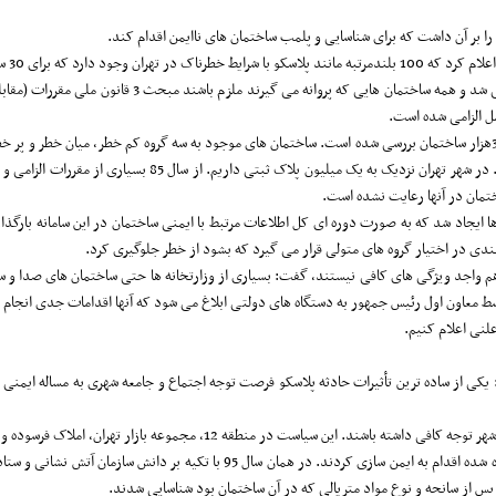
 را بر آن داشت که برای شناسایی و پلمب ساختمان های ناایمن اقدام کند.
برخلاف ناگواری و تلخی حادثه، اما زنگ هشدارها به صدا در
 بندی در اختیار گروه های متولی قرار می گیرد که بشود از خطر جلوگیری کرد.
ا هم واجد ویژگی های کافی نیستند، گفت: بسیاری از وزارتخانه ها حتی ساختمان های صدا و س
 معاون اول رئیس جمهور به دستگاه های دولتی ابلاغ می شود که آنها اقدامات جدی انجام ده
نی اعلام کنیم.
30 دیماه 1399 در گفتگو با خبرنگار شهر گفت: یکی از ساده ترین تأثیرات حادثه پلاسکو فرصت توجه اجتماع و جامعه 
 مجموعه بازار تهران، املاک فرسوده و راسته های فعالیتی پرخطر دنبال می شود.
از سانحه و نوع مواد متریالی که در آن ساختمان بود شناسایی شدند.