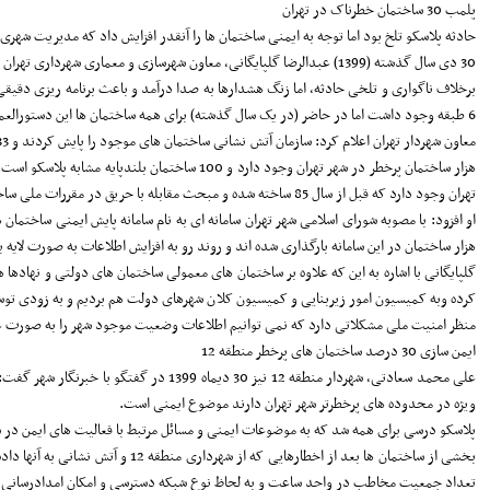
پلمب 30 ساختمان خطرناک در تهران
حادثه پلاسکو تلخ بود اما توجه به ایمنی ساختمان ها را آنقدر افزایش داد که مدیریت شهری
30 دی سال گذشته (1399) عبدالرضا گلپایگانی، معاون شهرسازی و معماری شهرداری تهران اعلام کرد که 100 بلندمرتبه مانند پلاسکو با شرایط خطرناک در تهران وجود دارد که برای 30 ساختمان حکم قضایی صادر و این ساختمان ها پلمب شده اند.
6 طبقه وجود داشت اما در حاضر (در یک سال گذشته) برای همه ساختمان ها این دستورالعمل الزامی شده است.
تهران وجود دارد که قبل از سال 85 ساخته شده و مبحث مقابله با حریق در مقررات ملی ساختمان در آنها رعایت نشده است.
هزار ساختمان در این سامانه بارگذاری شده اند و روند رو به افزایش اطلاعات به صورت لایه
گلپایگانی با اشاره به این که علاوه بر ساختمان های معمولی ساختمان های دولتی و نهاده
کرده وبه کمیسیون امور زیربنایی و کمیسیون کلان شهرهای دولت هم بردیم و به زودی توسط
منظر امنیت ملی مشکلاتی دارد که نمی توانیم اطلاعات وضعیت موجود شهر را به صورت عل
ایمن سازی 30 درصد ساختمان های پرخطر منطقه 12
علی محمد سعادتی، شهردار منطقه 12 نیز 
ویژه در محدوده های پرخطرتر شهر تهران دارند موضوع ایمنی است.
پلاسکو درسی برای همه شد که به موضوعات ایمنی و مسائل مرتبط با فعالیت های ایمن در شهر توجه کافی داشته باشند. این سیاست در منطقه 12،
تعداد جمعیت مخاطب در واحد ساعت و به لحاظ نوع شبکه دسترسی و امکان امدادرسانی پس 