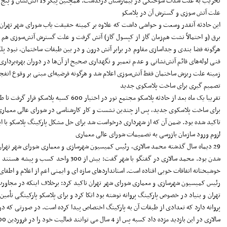
تخریب به علت شدت سوختگی در بیمارستان درگذشت. همچنین پیکر 15 آتش‌نشان و پنج شهروند عادی نیز از زیر آوار خارج شد.
علت آتش سوزی و گسترش آن در پلاسکو
این حادثه آنقدر وسعت و حواشی داشت که علاوه بر کمیته حقیقت یاب شورای شهر تهران، 
برق (و احتمالاً نشت هم‌زمان گاز از ‌کپسول گاز) آتش گرفت و علت گسترش آتش‌سوزی هم ‌
هرگونه فضا بندی و جداسازی مقاوم در برابر آتش درون و در بین طبقات ساختمان، نبود پلک
فنی لوله‌های قائم آتش‌نشانی و عدم تعمیر و نگهداری صحیح از آن‌ها در دوران بهره‌برد
زمینه علت ریزش ساختمان فقط آتش‌سوزی اعلام شد و هرگونه فرضیه‌ای مبنی بر وقوع انفج
تصمیم گیری برای ساخت پلاسکوی جدید
تقریبا یک ماه بعد از حادثه پلاسکو مجتمع نور در اختیار 600 کسبه پلاسکو قرار گرفت تا طبق قول مدیران وقت بنیاد مستضعفان ظرف 2 سال پلاسکو ساخته و به کسبه تحویل شود.
برای ساخت پلاسکوی جدید، پس از چندین نشست و کار کارشناسی در شورای عالی معماری و
تاکید شده بود. ضمن آن که از شهرداری درخواست شد برای حل مشکل پارکینگ پلاسکو با ایمن
لزوم ورود سازمان بازرسی به تصمیمات شورای عالی معماری
شدن بود. محمد سالاری در گفتگو با
خوشبختانه اتفاقات خوبی افتاده است. استانداردهای سازه ای و ایمنی اعم از اعلام و اطف
رئیس کمیسیون شهرسازی و معماری شورای شهر تهران تاکید کرد: برخلاف اینکه در مجاورت ا
تهران و بنیاد در خصوص پارکینگ پروانه نوشته بود اتکا کرد و برای پلاسکو پارکینگی تأم
پروانه دارد که تعدادی از طبقات آن به پارکینگ اختصاص پیدا کرده است. در صورتی که در خود این ساختمان بیش از 300 واحد تج
سالاری در این بازدید مژده داد کسبه پس از 4 سال می توانند فعالیت خود را در فروردین 1400 در پلاسکو کلید بزنند.