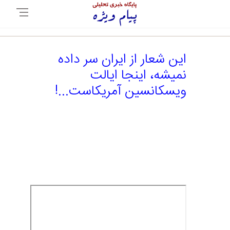
این شعار از ایران سر داده
نمیشه، اینجا ایالت
ویسکانسین آمریکاست...!