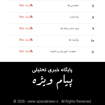
۷
خواندنی ها
لینک Rss
۸
یادداشت
لینک Rss
۹
ویژه سایر رسانه ها
لینک Rss
۱۰
برگزیده ها
لینک Rss
۱۱
معاونت امور زنان و خانواده
لینک Rss
©
2026
- www.specialnews.ir . All Rights Reserved.