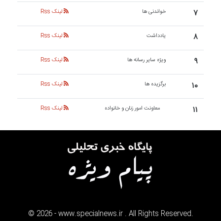
۷
خواندنی ها
لینک Rss
۸
یادداشت
لینک Rss
۹
ویژه سایر رسانه ها
لینک Rss
۱۰
برگزیده ها
لینک Rss
۱۱
معاونت امور زنان و خانواده
لینک Rss
©
2026
- www.specialnews.ir . All Rights Reserved.